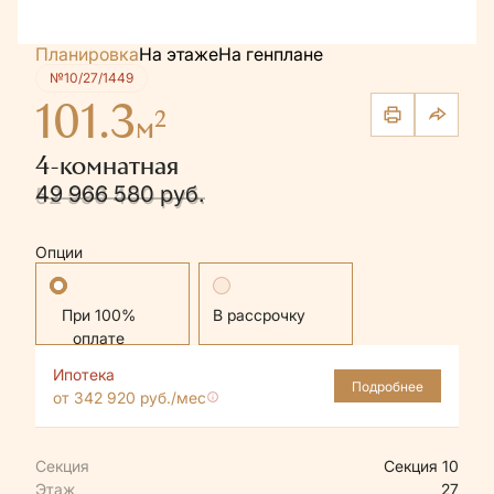
Планировка
На этаже
На генплане
№10/27/1449
101.3
2
м
4-комнатная
49 966 580 руб.
52 596 400 руб.
Опции
Стандартная
В рассрочку
Ипотека
Подробнее
от 342 920 руб./мес
Секция
Секция 10
Этаж
27