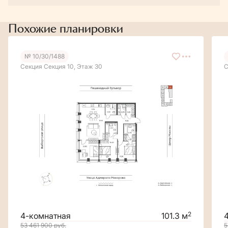
Похожие планировки
№ 10/30/1488
Секция Секция 10, Этаж 30
С
2
4-комнатная
101.3 м
53 461 900
руб.
5