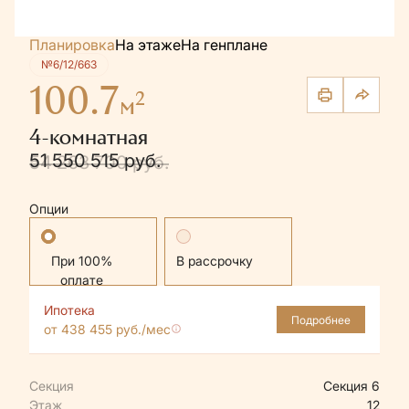
Планировка
На этаже
На генплане
№6/12/663
100.7
2
м
4-комнатная
51 550 515 руб.
54 263 700 руб.
Опции
Стандартная
В рассрочку
Ипотека
Подробнее
от 438 455 руб./мес
Секция
Секция 6
Этаж
12