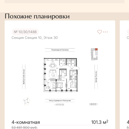
Похожие планировки
№ 10/30/1488
Секция Секция 10, Этаж 30
С
2
4-комнатная
101.3 м
53 461 900
руб.
5