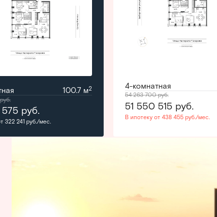
4-комнатная
2
тная
100.7 м
54 263 700
руб.
руб.
51 550 515
руб.
 575
руб.
В ипотеку от 438 455 руб./мес.
т 322 241 руб./мес.