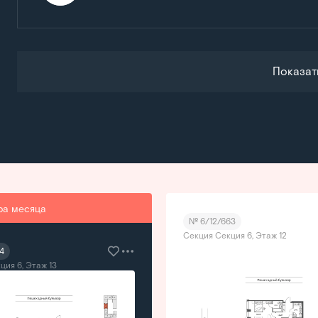
Показат
ра месяца
№ 6/12/663
Секция Секция 6, Этаж 12
4
ция 6, Этаж 13