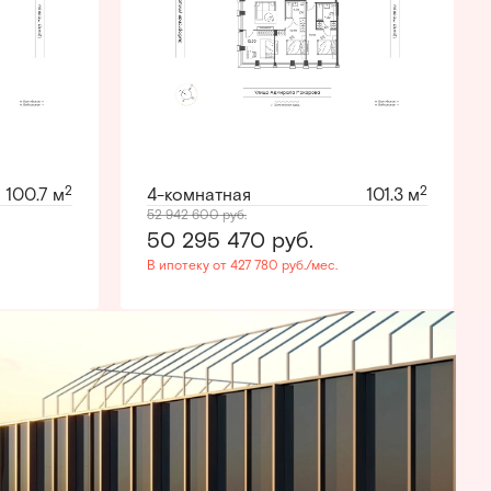
2
2
100.7 м
4-комнатная
101.3 м
52 942 600
руб.
50 295 470
руб.
В ипотеку от 427 780 руб./мес.