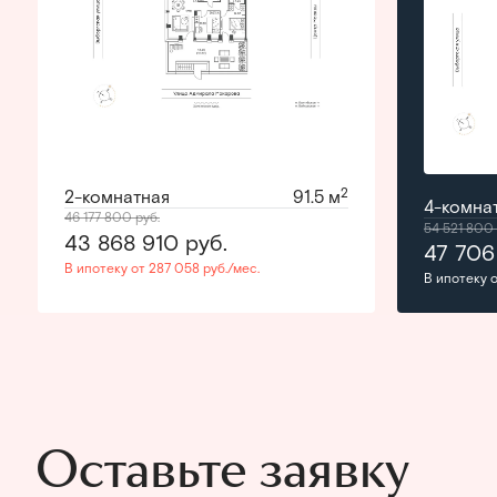
2
2-комнатная
91.5 м
4-комна
46 177 800
руб.
54 521 800
43 868 910
руб.
47 706
В ипотеку от 287 058 руб./мес.
В ипотеку о
Оставьте заявку