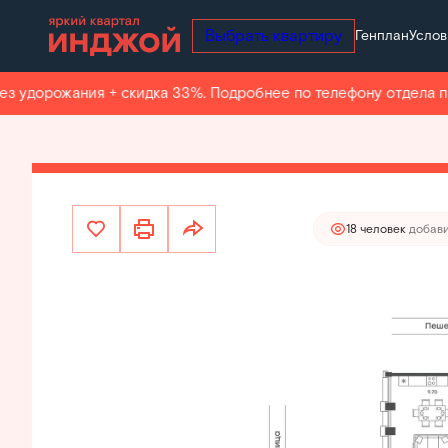
Выбрать квартиру
Генплан
Услов
53 635 000 руб.
2
4-комнатная
101.3 м
46 930 625 руб.
Ипотек
удорожания + скидка 33%. Подробнее по телефону отдела про
Квар
18 человек
добави