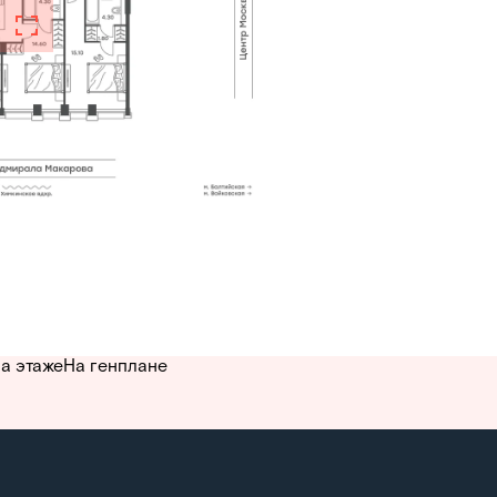
а этаже
На генплане