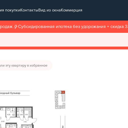
ия покупки
Контакты
Вид из окна
Коммерция
а
от 315 234 руб./мес.
даж.
Субсидированная ипотека без удорожания + скидка 33%
тира месяца
ли эту квартиру в избранное