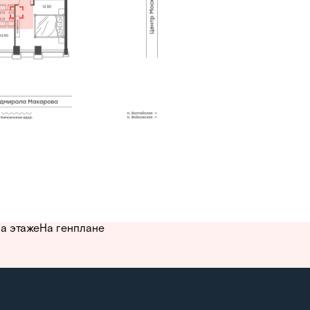
а этаже
На генплане