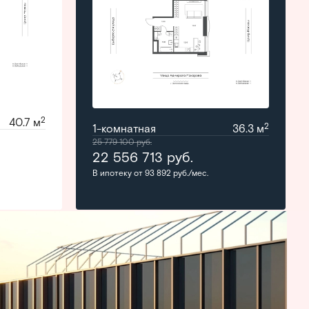
2
40.7 м
2
1-комнатная
36.3 м
25 779 100
руб.
22 556 713
руб.
В ипотеку от 93 892 руб./мес.