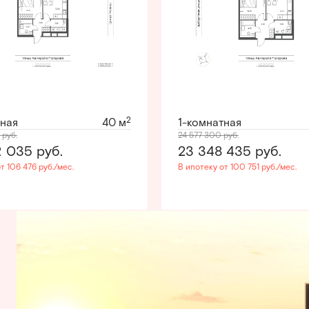
2
тная
40 м
1-комнатная
0
руб.
24 577 300
руб.
2 035
руб.
23 348 435
руб.
т 106 476 руб./мес.
В ипотеку от 100 751 руб./мес.