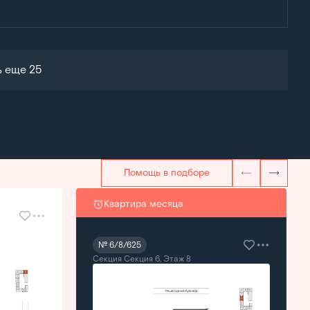
ь еще 25
Помощь в подборе
Квартира месяца
№ 6/8/625
Секция Секция 6, Этаж 8