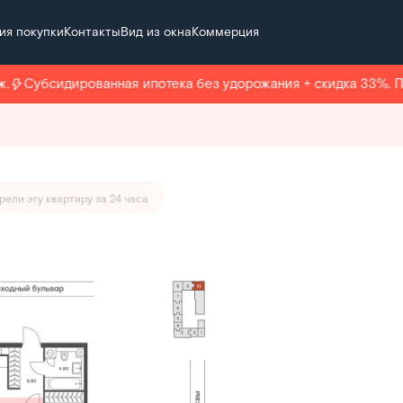
ия покупки
Контакты
Вид из окна
Коммерция
112 724 руб./мес.
Субсидированная ипотека без удорожания + скидка 33%. Под
рели эту квартиру за 24 часа