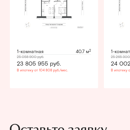
2
1-комнатная
40.7 м
1-комна
25 058 900
руб.
25 265 30
23 805 955
руб.
24 00
В ипотеку от 104 808 руб./мес.
В ипотеку о
Оставьте заявку