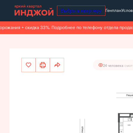
Выбрать квартиру
Генплан
Услов
26 006 500 руб.
2
2-комнатная
41.1 м
24 706 175 руб.
Ипотека
от 
жания + скидка 33%. Подробнее по телефону отдела продаж.
24 человекa
смот