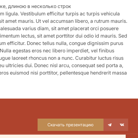
ке, длиною в несколько строк
 ligula. Vestibulum efficitur turpis ac turpis vehicula
 sit amet mauris. Ut vel accumsan libero, a rutrum mauris.
malesuada varius diam, sit amet placerat orci posuere
dimentum lectus, sit amet porttitor dui odio id mauris. Sed
um efficitur. Donec tellus nulla, congue dignissim purus
ulla egestas eros nec libero imperdiet, vel finibus
ugue laoreet rhoncus non a nunc. Curabitur luctus risus
u ultricies dui. Donec nisl arcu, consequat sed porta a,
eros euismod nisi porttitor, pellentesque hendrerit massa
Скачать презентацию