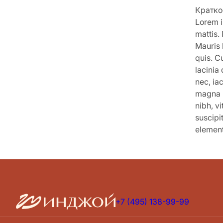
Кратко
Lorem i
mattis.
Mauris 
quis. C
lacinia
nec, ia
magna m
nibh, v
suscipi
elemen
+7 (495) 138-99-99