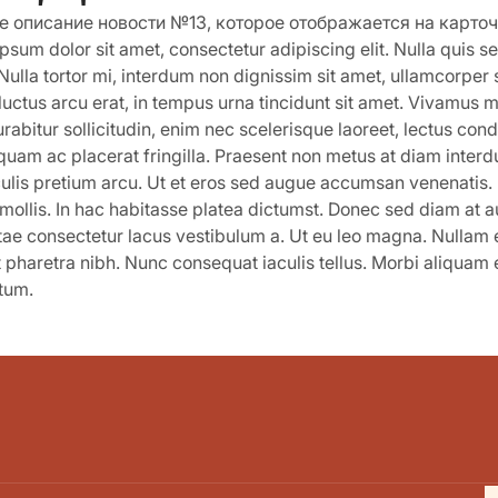
е описание новости №13, которое отображается на карточ
psum dolor sit amet, consectetur adipiscing elit. Nulla quis sem
 Nulla tortor mi, interdum non dignissim sit amet, ullamcorper
luctus arcu erat, in tempus urna tincidunt sit amet. Vivamus 
urabitur sollicitudin, enim nec scelerisque laoreet, lectus con
 quam ac placerat fringilla. Praesent non metus at diam interd
culis pretium arcu. Ut et eros sed augue accumsan venenatis. N
ollis. In hac habitasse platea dictumst. Donec sed diam at a
itae consectetur lacus vestibulum a. Ut eu leo magna. Nullam e
t pharetra nibh. Nunc consequat iaculis tellus. Morbi aliquam 
tum.