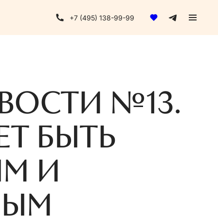
+7 (495) 138-99-99
ВОСТИ №13.
Т БЫТЬ
М И
НЫМ