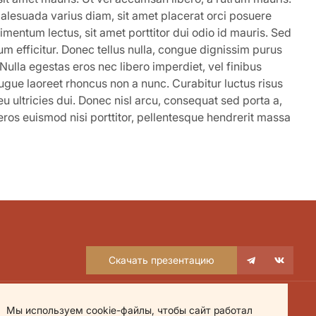
malesuada varius diam, sit amet placerat orci posuere
dimentum lectus, sit amet porttitor dui odio id mauris. Sed
um efficitur. Donec tellus nulla, congue dignissim purus
ulla egestas eros nec libero imperdiet, vel finibus
ugue laoreet rhoncus non a nunc. Curabitur luctus risus
u ultricies dui. Donec nisl arcu, consequat sed porta a,
eros euismod nisi porttitor, pellentesque hendrerit massa
Скачать презентацию
Мы используем cookie-файлы, чтобы сайт работал