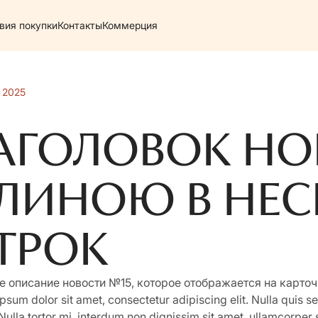
вия покупки
Контакты
Коммерция
 2025
АГОЛОВОК НО
ЛИНОЮ В НЕС
ТРОК
е описание новости №15, которое отображается на карточ
psum dolor sit amet, consectetur adipiscing elit. Nulla quis sem
 Nulla tortor mi, interdum non dignissim sit amet, ullamcorper