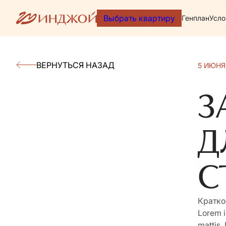
Выбрать квартиру
Генплан
Усло
ВЕРНУТЬСЯ НАЗАД
5 ИЮНЯ
З
Д
С
Кратко
Lorem i
mattis.