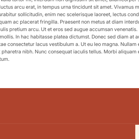
luctus arcu erat, in tempus urna tincidunt sit amet. Vivamus 
urabitur sollicitudin, enim nec scelerisque laoreet, lectus con
 quam ac placerat fringilla. Praesent non metus at diam interd
culis pretium arcu. Ut et eros sed augue accumsan venenatis. N
ollis. In hac habitasse platea dictumst. Donec sed diam at a
itae consectetur lacus vestibulum a. Ut eu leo magna. Nullam e
t pharetra nibh. Nunc consequat iaculis tellus. Morbi aliquam 
tum.