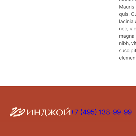
Mauris 
quis. C
lacinia
nec, ia
magna m
nibh, v
suscipi
elemen
+7 (495) 138-99-99