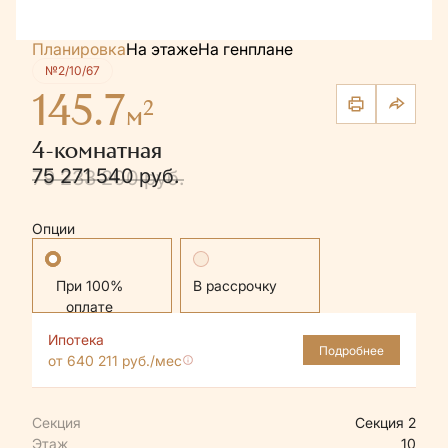
Планировка
На этаже
На генплане
№2/10/67
145.7
2
м
4-комнатная
75 271 540 руб.
79 233 200 руб.
Опции
Стандартная
В рассрочку
Ипотека
Подробнее
от 640 211 руб./мес
Секция
Секция 2
Этаж
10