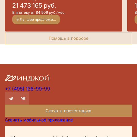
21 473 165
руб.
В ипотеку от 84 509 руб./мес.
В
Лучшее предложение
Помощь в подборе
+7 (495) 138-99-99
Скачать презентацию
Скачать мобильное приложение
Проектная декларация Дом.рф