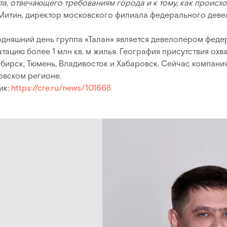
та, отвечающего требованиям города и к тому, как происх
Митин, директор московского филиала федерального деве
одняшний день группа «Талан» является девелопером федер
тацию более 1 млн кв. м жилья. География присутствия охв
бирск, Тюмень, Владивосток и Хабаровск. Сейчас компани
овском регионе.
ик:
https://cre.ru/news/101668