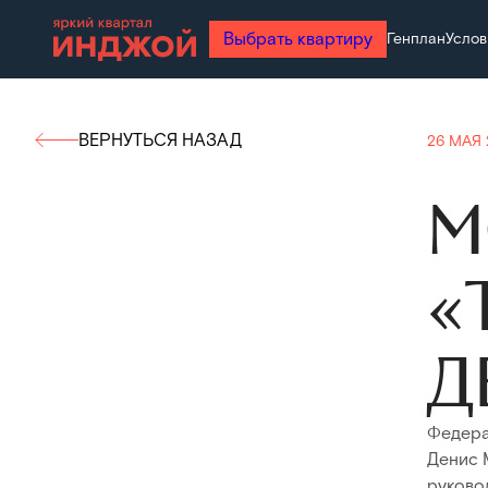
Выбрать квартиру
Генплан
Услов
ВЕРНУТЬСЯ НАЗАД
26 МАЯ 
М
«
Д
Федера
Денис 
руково