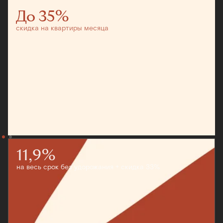
До 35%
скидка на квартиры месяца
11,9%
на весь срок без удорожания + скидка 33%