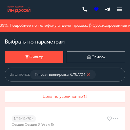
Выбрать квартиру в квартале Injoy
33%. Подробнее по телефону отдела продаж.
Субсидированная и
Выбрать по параметрам
Фильтр
Список
Ваш поиск
Типовая планировка: 6/15/704
Цена по увеличению
№ 6/15/704
Секция Секция 6, Этаж 15