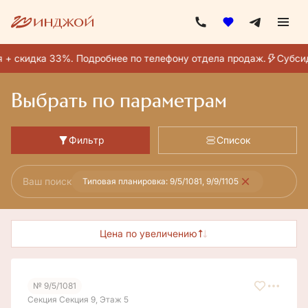
 + скидка 33%. Подробнее по телефону отдела продаж.
Субсид
Выбрать по параметрам
Фильтр
Список
Ваш поиск
Типовая планировка: 9/5/1081, 9/9/1105
Цена по увеличению
№ 9/5/1081
Секция Секция 9, Этаж 5