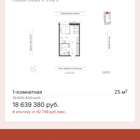
Секция Секция 9, Этаж 9
2
1-комнатная
25 м
19 620 400
руб.
18 639 380
руб.
В ипотеку от 62 799 руб./мес.